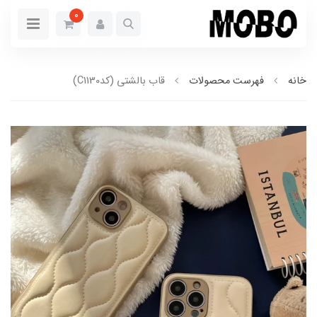
0
خانه
فهرست محصولات
قاب بالشتی (کدC1130)