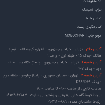
🏷️تخفیف 🏷️
دراپ شیپینگ
تماس با ما
کد رهگیری پست
موبو چاپ | MOBOCHAP
آدرس دفتر
: تهران - خیابان جمهوری - انتهای کوچه لاله - کوچه
هاتف -پلاک ۱۵ - طبقه اول - واحد ۱
آدرس شعبه 1
: تهران - خیابان جمهوری - پاساژ علاالدین - طبقه
دوم - پلاک 207
آدرس شعبه 2
: تهران - خیابان جمهوری - پاساژ چارسو - طبقه دوم
- پلاک D48/D49
ساعات کاری : از ساعت 09:00 تا ساعت 18:00
ارتباط فروشگاه های اینترنتی و پشتیبانی سایت : 09054067823
ارتباط مشتریان عمده : 09029600889