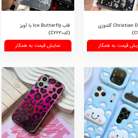
قاب Christian Dior گلدوزی
قاب Ice Butterfly با آویز
(کدC2230)
یش قیمت به همکار
نمایش قیمت به همکار