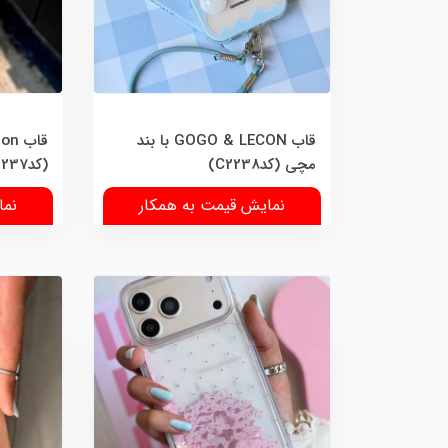
قاب GOGO & LECON با بند
قاب 
مچی (کدC2238)
(کدC2237)
نمایش قیمت به همکار
نما