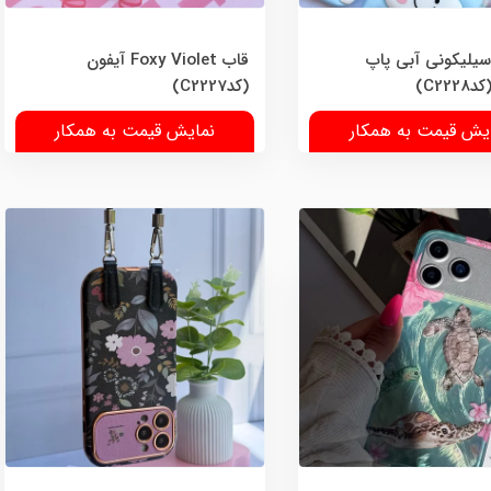
سیلیکونی آبی پاپ
قاب Foxy Violet آیفون
C22)
(کدC2227)
یش قیمت به همکار
نمایش قیمت به همکار