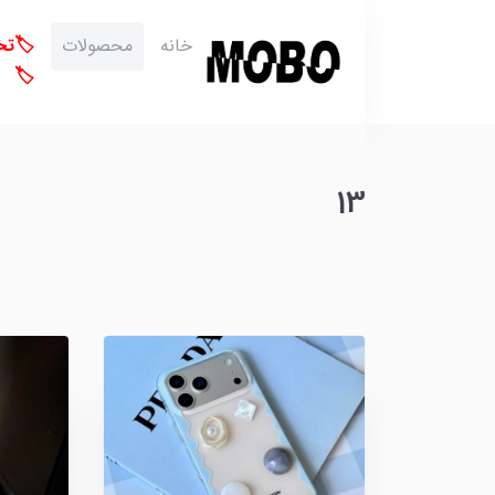
خانه
محصولات
🏷️ت
🏷️
13