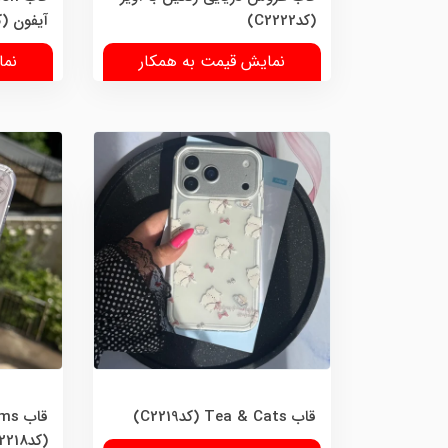
(کدC2222)
آیفون (کد221
نمایش قیمت به همکار
نما
قاب Tea & Cats (کدC2219)
قاب
(کدC2218)