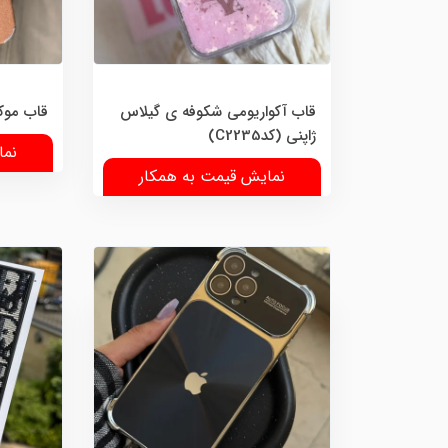
قاب آکواریومی شکوفه ی گیلاس
قاب موکا 
ژاپنی (کدC2235)
نما
نمایش قیمت به همکار