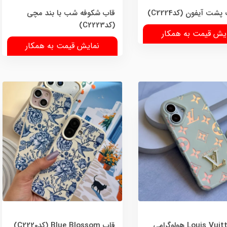
شت آیفون (کدC2224)
قاب شکوفه شب با بند مچی
(کدC2223)
یش قیمت به همکار
نمایش قیمت به همکار
قاب Louis Vuitton هولوگرامی
قاب Blue Blossom (کدC2220)