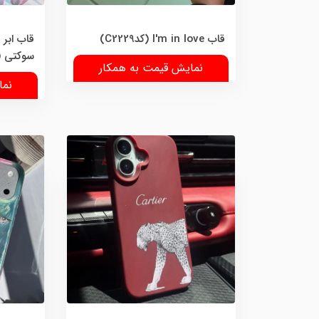
قاب I'm in love (کدC2229)
قاب ابر 
سوکتی (کد28
نمایش قیمت به همکار
نما