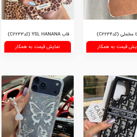
مخملی (کدC2234)
قاب YSL HANANA (کدC2233)
یش قیمت به همکار
نمایش قیمت به همکار