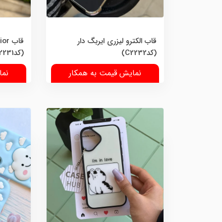
قاب الکترو لیزری ایربگ دار
(کدC2232)
(کدC2231)
نمایش قیمت به همکار
نما