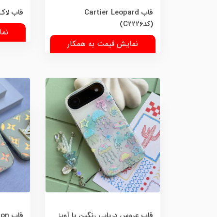
قاب Cartier Leopard
قاب لاک پ
(کدC2226)
نما
نمایش قیمت به همکار
قاب عروس دریایی رنگین با آویز