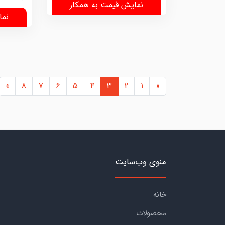
نمایش قیمت به همکار
نما
»
8
7
6
5
4
3
2
1
«
منوی وب‌سایت
خانه
محصولات