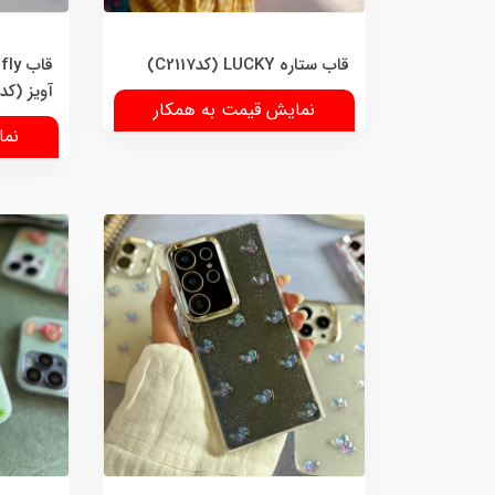
قاب ستاره LUCKY (کدC2117)
آویز (کدC2116)
نمایش قیمت به همکار
نما