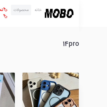
خانه
محصولات
🏷️ت
🏷️
14pro