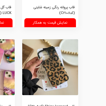
قاب پروانه رنگی زمینه شاینی
(کدC2108)
LUCK (کدC2107)
نمایش قیمت به همکار
نما