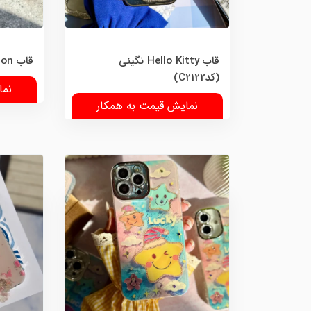
قاب Hello Kitty نگینی
قاب PlayStation (کدC2120)
(کدC2122)
نما
نمایش قیمت به همکار