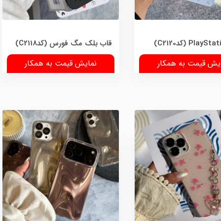
قاب بلک مگ فورس (کدC2118)
یش قیمت به همکار
نمایش قیمت به همکار