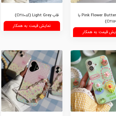
قاب Pink Flower Butterfly با
قاب Light Grey (کدC2110)
نمایش قیمت به همکار
یش قیمت به همکار