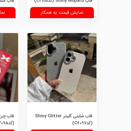
قاب Shiny leopard (کدC2105)
قاب منظره 
نمایش قیمت به همکار
نما
قاب شاینی گلیتر Shiny Glitter
(کدC2097)
(کدC2095)