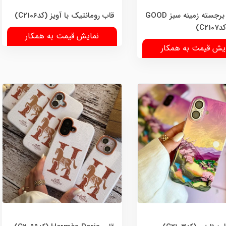
قاب گل برجسته زمینه سبز GOOD
قاب رومانتیک با آویز (کدC2106)
نمایش قیمت به همکار
یش قیمت به همکار