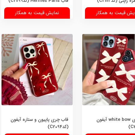
ژاپنی (کدC2103)
قاب Hermès Paris (کدC2099)
یش قیمت به همکار
نمایش قیمت به همکار
قاب چری white bow آیفون
قاب چری پاپیون و ستاره آیفون
(کدC2094)