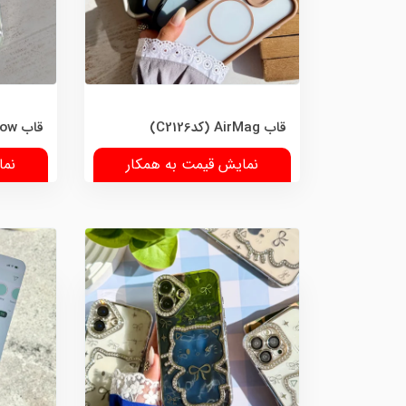
قاب AirMag (کدC2126)
قاب Green bow (کدC2125)
نمایش قیمت به همکار
نما