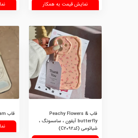
نمایش قیمت به همکار
نما
قاب Peachy Flowers &
قاب Mini Dream (کدC2090)
butterfly آیفون ، سامسونگ ،
نما
شیائومی (کدC2092)