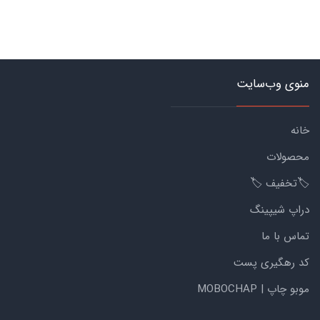
منوی وب‌سایت
خانه
محصولات
🏷️تخفیف 🏷️
دراپ شیپینگ
تماس با ما
کد رهگیری پست
موبو چاپ | MOBOCHAP