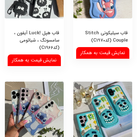
قاب سیلیکونی Stitch
قاب هپل !Luck آیفون ،
Couple (کدC1970)
سامسونگ ، شیائومی
(کدC1966)
نمایش قیمت به همکار
نمایش قیمت به همکار