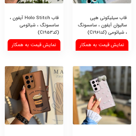
قاب سیلیکونی هپی
قاب Holo Stitch آیفون ،
سالیوان آیفون ، سامسونگ
سامسونگ ، شیائومی
، شیائومی (کدC1961)
(کدC1953)
نمایش قیمت به همکار
نمایش قیمت به همکار