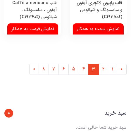
قاب پاپیون لاکچری آیفون
قاب Caffè americano
و سامسونگ و شیائومی
آیفون ، سامسونگ ،
(کدC1935)
شیائومی (کدC1934)
نمایش قیمت به همکار
نمایش قیمت به همکار
»
8
7
6
5
4
3
2
1
«
سبد خرید
0
سبد خرید شما خالی است.