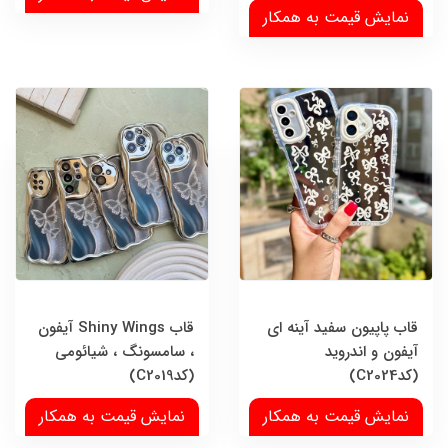
نمایش قیمت به همکار
قاب پاپیون سفید آینه ای
قاب Shiny Wings آیفون
آیفون و اندروید
، سامسونگ ، شیائومی
(کدC2024)
(کدC2019)
نمایش قیمت به همکار
نمایش قیمت به همکار